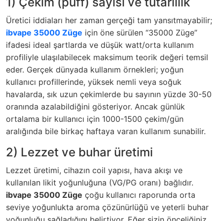
1) Çekim (puff) sayısı ve tutarlılık
Üretici iddiaları her zaman gerçeği tam yansıtmayabilir;
ibvape 35000 Züge
için öne sürülen “35000 Züge”
ifadesi ideal şartlarda ve düşük watt/orta kullanım
profiliyle ulaşılabilecek maksimum teorik değeri temsil
eder. Gerçek dünyada kullanım örnekleri; yoğun
kullanıcı profillerinde, yüksek nemli veya soğuk
havalarda, sık uzun çekimlerde bu sayının yüzde 30-50
oranında azalabildiğini gösteriyor. Ancak günlük
ortalama bir kullanıcı için 1000-1500 çekim/gün
aralığında bile birkaç haftaya varan kullanım sunabilir.
2) Lezzet ve buhar üretimi
Lezzet üretimi, cihazın coil yapısı, hava akışı ve
kullanılan likit yoğunluğuna (VG/PG oranı) bağlıdır.
ibvape 35000 Züge
çoğu kullanıcı raporunda orta
seviye yoğunlukta aroma çözünürlüğü ve yeterli buhar
yoğunluğu sağladığını belirtiyor. Eğer sizin önceliğiniz