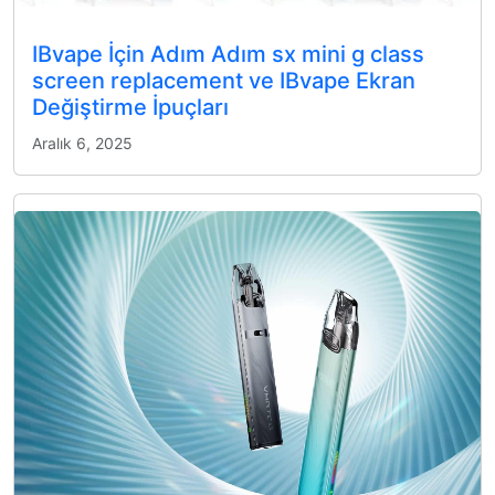
IBvape İçin Adım Adım sx mini g class
screen replacement ve IBvape Ekran
Değiştirme İpuçları
Aralık 6, 2025