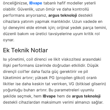
önceliğinizse,
IBvape
tabanlı hafif modeller yeterli
olabilir. Güvenlik, uzun ömür ve daha kontrollü
performans arıyorsanız,
argus teknoloji
destekli
cihazlara yatırım yapmak mantıklıdır. Uzun vadede en
iyi deneyimi elde etmek için; orijinal yedek parça temini,
düzenli bakım ve üretici tavsiyelerine uyum kritik rol
oynar.
Ek Teknik Notlar
Isı yönetimi, coil direnci ve likit viskozitesi arasındaki
ilişki performans üzerinde doğrudan etkilidir. Düşük
dirençli coil’ler daha fazla güç gerektirir ve pil
tüketimini artırır; yüksek PG (propilen glikol) oranlı
likitler ise daha keskin tat verirken, VG (bitkisel gliserin)
yoğunluğu buharı artırır. Bu parametreleri uyumlu
şekilde seçmek, hem
IBvape
hem de
argus teknoloji
destekli cihazlardan maksimum verimi almanızı sağlar.