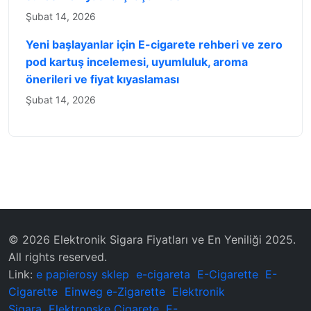
Şubat 14, 2026
Yeni başlayanlar için E-cigarete rehberi ve zero
pod kartuş incelemesi, uyumluluk, aroma
önerileri ve fiyat kıyaslaması
Şubat 14, 2026
© 2026 Elektronik Sigara Fiyatları ve En Yeniliği 2025.
All rights reserved.
Link:
e papierosy sklep
e-cigareta
E-Cigarette
E-
Cigarette
Einweg e-Zigarette
Elektronik
Sigara
Elektronske Cigarete
E-