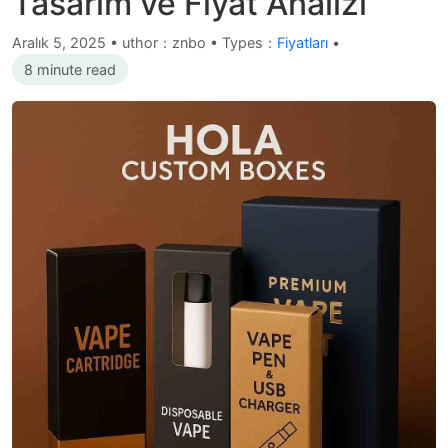
Tasarım ve Fiyat Analizi
Aralık 5, 2025
•
uthor：znbo • Types：
Fiyatları
•
8 minute read