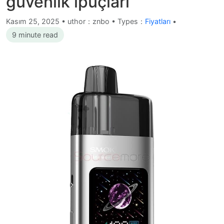
güvenlik ipuçları
Kasım 25, 2025
•
uthor：znbo • Types：
Fiyatları
•
9 minute read