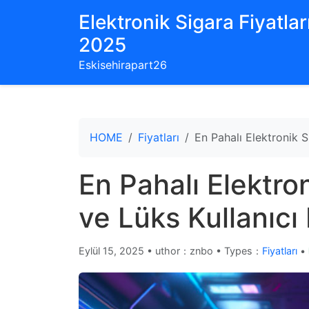
Elektronik Sigara Fiyatları
2025
Eskisehirapart26
HOME
Fiyatları
En Pahalı Elektronik S
En Pahalı Elektro
ve Lüks Kullanıcı
Eylül 15, 2025
•
uthor：znbo • Types：
Fiyatları
•