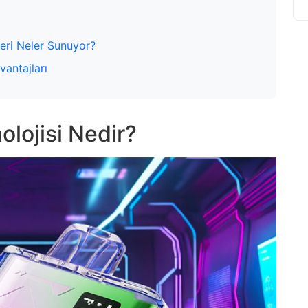
leri Neler Sunuyor?
vantajları
olojisi Nedir?