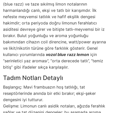
(blue razz) ve taze sıkılmış limon notalarının
harmanlandığı canlı, ekşi ve tatlı bir karışımdır. İlk
nefeste meyvemsi tatlılık ve hafif ekşilik dengesi
hakimdir; orta periyoda doğru limonun ferahlatıcı
asiditesi devreye girer ve bitişte tatlı-meyvemsi bir iz
bırakır. Bulut yoğunluğu ve aroma yoğunluğu
bakımından cihazın coil direncine, watt/power ayarına
ve likit/nikotin türüne göre farklılık gösterir. Genel
kullanıcı yorumlarında
vozol blue razz lemon
için
“serinletici yaz aroması”, “orta derecede tatlı”, “temiz
bitiş” gibi ifadeler sıkça karşılaşılır.
Tadım Notları Detaylı
Başlangıç: Mavi frambuazın hoş tatlılığı, tat
reseptörlerinde anında bir etki bırakır; ekşi-şeker
dengesini iyi tutturur.
Gelişme: Limonun canlı asidik notaları, ağızda ferahlık
sağlar ve tat düzenini dengeler; bu aşamada aroma