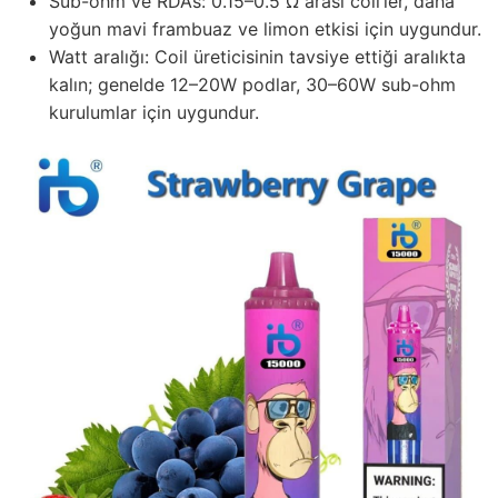
Sub-ohm ve RDAs: 0.15–0.5 Ω arası coil’ler, daha
yoğun mavi frambuaz ve limon etkisi için uygundur.
Watt aralığı: Coil üreticisinin tavsiye ettiği aralıkta
kalın; genelde 12–20W podlar, 30–60W sub-ohm
kurulumlar için uygundur.