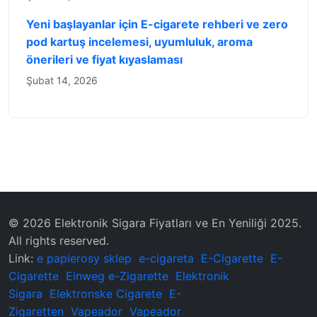
Yeni başlayanlar için E-cigarete rehberi ve zero
pod kartuş incelemesi, uyumluluk, aroma
önerileri ve fiyat kıyaslaması
Şubat 14, 2026
© 2026 Elektronik Sigara Fiyatları ve En Yeniliği 2025.
All rights reserved.
Link:
e papierosy sklep
e-cigareta
E-Cigarette
E-
Cigarette
Einweg e-Zigarette
Elektronik
Sigara
Elektronske Cigarete
E-
Zigaretten
Vapeador
Vapeador