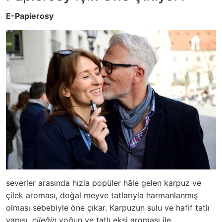
E-Papierosy
severler arasında hızla popüler hâle gelen karpuz ve
çilek aroması, doğal meyve tatlarıyla harmanlanmış
olması sebebiyle öne çıkar.
Karpuz
un sulu ve hafif tatlı
yapısı,
çileğin
yoğun ve tatlı ekşi aroması ile