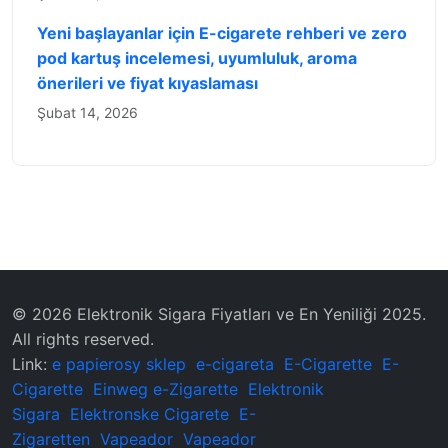
Yeni başlayanlar için E-cigarete rehberi ve zero
pod kartuş incelemesi, uyumluluk, aroma
önerileri ve fiyat kıyaslaması
Şubat 14, 2026
© 2026 Elektronik Sigara Fiyatları ve En Yeniliği 2025.
All rights reserved.
Link:
e papierosy sklep
e-cigareta
E-Cigarette
E-
Cigarette
Einweg e-Zigarette
Elektronik
Sigara
Elektronske Cigarete
E-
Zigaretten
Vapeador
Vapeador