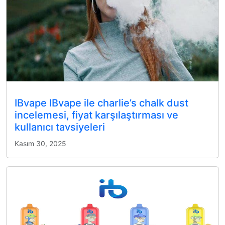
IBvape IBvape ile charlie’s chalk dust
incelemesi, fiyat karşılaştırması ve
kullanıcı tavsiyeleri
Kasım 30, 2025