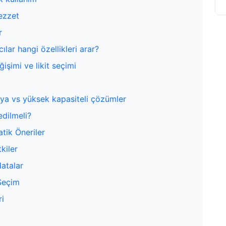
Lezzet
r
ıcılar hangi özellikleri arar?
ğişimi ve likit seçimi
rya vs yüksek kapasiteli çözümler
edilmeli?
tik Öneriler
kiler
atalar
 Seçim
i