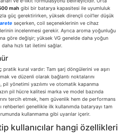
rları ve e-likit formülasyonu belirleyicidir. Orta
 500 mah
gibi bir batarya kapasitesi ile uyumluluk
zla güç gerektirirken, yüksek dirençli coil’ler düşük
arete
seçerken, coil seçeneklerinin ve cihaz
lerinin incelenmesi gerekir. Ayrıca aroma yoğunluğu
anına göre değişir; yüksek VG genelde daha yoğun
aha hızlı tat iletimi sağlar.
mür
ratik kural vardır: Tam şarj döngülerini ve aşırı
mak ve düzenli olarak bağlantı noktalarını
e, pil yönetimi yazılımı ve otomatik kapanma
cihazın pil hücre kalitesi marka ve model bazında
yalarını tercih etmek, hem güvenlik hem de performans
ı rehberleri genellikle ilk kullanımda bataryayı tam
rumunda kullanmama gibi uyarılar içerir.
tip kullanıcılar hangi özellikleri