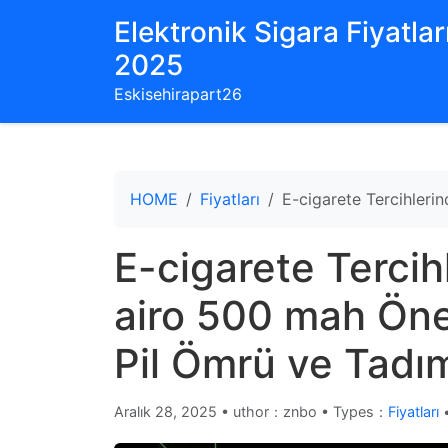
Elektronik Sigara Fiyatları
2025
Eskisehirapart26
HOME
Fiyatları
E-cigarete Tercihleri
E-cigarete Tercih
airo 500 mah Öne
Pil Ömrü ve Tadım
Aralık 28, 2025
•
uthor：znbo • Types：
Fiyatları