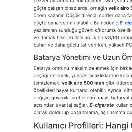
Lezzet aktarmada coil tasarımı, watt/volt aya
güçte çalışan cihazlarda, örneğin
veiik airo
önem kazanır. Düşük dirençli coil’ler daha fa
güçte daha verimli olabilir. Bu nedenle
E-cig
yazılımının sunduğu güvenlik/koruma özellik
ve damak hissi, kullanılan likitin VG/PG or
buhar ve daha güçlü tat verirken, yüksek PG d
Batarya Yönetimi ve Uzun Ö
Batarya ömrünü maksimize etmek için birkaç p
deşarjı önlemek, yüksek sıcaklıklardan kaçın
temizlemek.
veiik airo 500 mah
gibi kitlerd
özellikleri hayat kurtarıcı olabilir. Ayrıca, 
değişir; güvenilir üreticilerin onaylı batar
açısından avantaj sağlar.
E-cigarete
kullanıc
olarak doldurup boşaltmama, aşırı ısınma du
Kullanıcı Profilleri: Hangi 