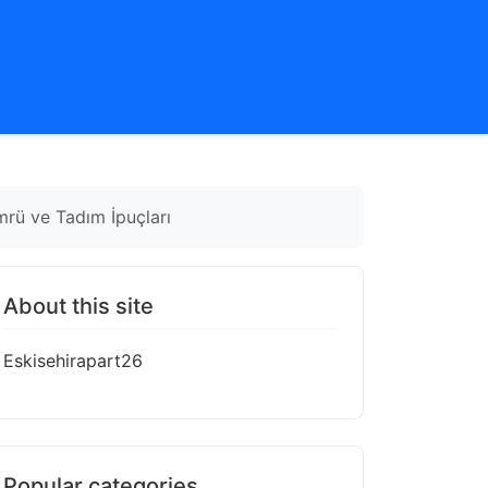
mrü ve Tadım İpuçları
About this site
Eskisehirapart26
Popular categories