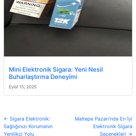
Mini Elektronik Sigara: Yeni Nesil
Buharlaştırma Deneyimi
Eylül 15, 2025
← Sigara Elektronik:
Maltepe Pazarı’nda En İyi
Sağlığınızı Korumanın
Elektronik Sigara
Yenilikçi Yolu
Seçenekleri →