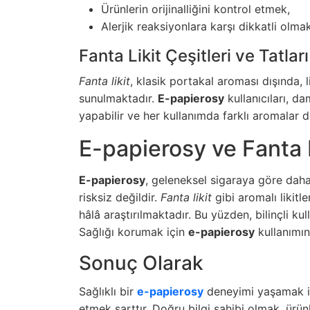
Ürünlerin orijinalliğini kontrol etmek,
Alerjik reaksiyonlara karşı dikkatli olmak
Fanta Likit Çeşitleri ve Tatları
Fanta likit
, klasik portakal aroması dışında, l
sunulmaktadır.
E-papierosy
kullanıcıları, 
yapabilir ve her kullanımda farklı aromalar d
E-papierosy ve Fanta Li
E-papierosy
, geleneksel sigaraya göre daha
risksiz değildir.
Fanta likit
gibi aromalı likitle
hâlâ araştırılmaktadır. Bu yüzden, bilinçli ku
Sağlığı korumak için
e-papierosy
kullanımını
Sonuç Olarak
Sağlıklı bir
e-papierosy
deneyimi yaşamak ist
etmek şarttır. Doğru bilgi sahibi olmak, ürünl