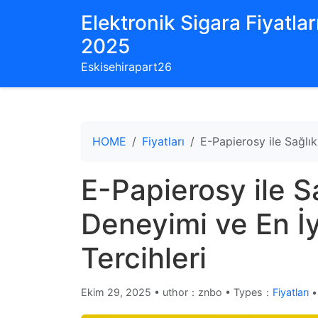
Elektronik Sigara Fiyatları
2025
Eskisehirapart26
HOME
Fiyatları
E-Papierosy ile Sağlık
E-Papierosy ile Sa
Deneyimi ve En İ
Tercihleri
Ekim 29, 2025
•
uthor：znbo • Types：
Fiyatları