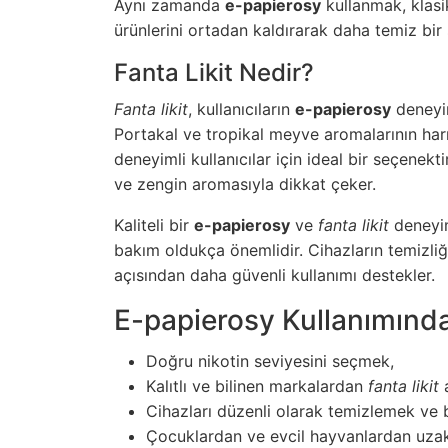
Aynı zamanda
e-papierosy
kullanmak, klasik
ürünlerini ortadan kaldırarak daha temiz bir
Fanta Likit Nedir?
Fanta likit
, kullanıcıların
e-papierosy
deneyim
Portakal ve tropikal meyve aromalarının har
deneyimli kullanıcılar için ideal bir seçenekti
ve zengin aromasıyla dikkat çeker.
Kaliteli bir
e-papierosy
ve
fanta likit
deneyim
bakım oldukça önemlidir. Cihazların temizliği
açısından daha güvenli kullanımı destekler.
E-papierosy Kullanımında
Doğru nikotin seviyesini seçmek,
Kalıtlı ve bilinen markalardan
fanta likit
a
Cihazları düzenli olarak temizlemek ve
Çocuklardan ve evcil hayvanlardan uza