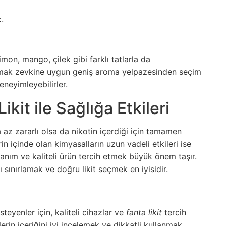
.
imon, mango, çilek gibi farklı tatlarla da
damak zevkine uygun geniş aroma yelpazesinden seçim
eneyimleyebilirler.
kit ile Sağlığa Etkileri
 az zararlı olsa da nikotin içerdiği için tamamen
rin içinde olan kimyasalların uzun vadeli etkileri ise
llanım ve kaliteli ürün tercih etmek büyük önem taşır.
 sınırlamak ve doğru likit seçmek en iyisidir.
eyenler için, kaliteli cihazlar ve
fanta likit
tercih
erin içeriğini iyi incelemek ve dikkatli kullanmak,