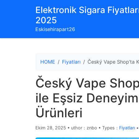
Elektronik Sigara Fiyatları
2025
Eskisehirapart26
HOME
Fiyatları
Český Vape Shop’ta Ke
Český Vape Shop’
ile Eşsiz Deneyi
Ürünleri
Ekim 28, 2025
•
uthor：znbo • Types：
Fiyatları