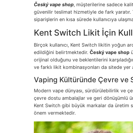
Český vape shop
, müşterilerine sadece kal
güvenilir teslimat hizmetiyle de fark yaratı
siparişlerin en kısa sürede kullanıcıya ulaş
Kent Switch Likit İçin Kul
Birçok kullanıcı, Kent Switch likitin yoğun a
edildiğini belirtmektedir.
Český vape shop
ü
orijinal olduğunu ve beklentilerini karşıladığ
ve farklı likit kombinasyonları da sitede yer
Vaping Kültüründe Çevre ve Sü
Modern vape dünyası, sürdürülebilirlik ve çev
çevre dostu ambalajlar ve geri dönüşümlü ür
Kent Switch gibi büyük markalar da üretim 
önem vermektedir.