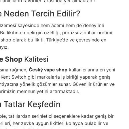
anıcıların favorileri arasında yer almaktadır.
e Neden Tercih Edilir?
 malzemesi sayesinde hem acemi hem de deneyimli
. Bu likitin en belirgin özelliği, pürüzsüz buhar üretimi
 shop
olarak bu likiti, Türkiye’de ve çevresinde en
ayız.
e Shop
Kalitesi
masına rağmen,
Český vape shop
kullanıcılarına en yeni
 Kent Switch gibi markalarla iş birliği yaparak geniş
ihtiyacına yönelik çözümler sunar. Güvenilir ürünler ve
lerimizin memnuniyetini artırmaktadır.
lı Tatlar Keşfedin
e, tatlılardan serinletici seçeneklere kadar geniş bir
ileri, her zevke uygun likitleri kolayca bulabilir ve