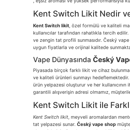
, eşsiz aroması ve yüksek performansıyla kull
Kent Switch Likit Nedir v
Kent Switch likit
, özel formülü ve kaliteli
kullanıcılar tarafından rahatlıkla tercih edilir
ve zengin tat profili sunmasıdır.
Český vape
uygun fiyatlarla ve orijinal kalitede sunmakt
Vape Dünyasında
Český Vap
Piyasada birçok farklı likit ve cihaz bulun
ve kaliteli ürünleri sunmayı hedeflemektedir.
ürün yelpazesi oluşturur ve her kullanıcının 
garantili alışverişin adresi olmamız, müşteri
Kent Switch Likit ile Fark
Kent Switch likit
, meyveli aromalardan mentol
tat yelpazesi sunar.
Český vape shop
müşter