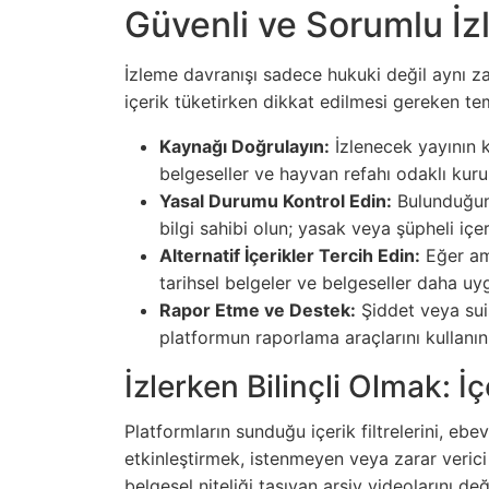
Güvenli ve Sorumlu İzl
İzleme davranışı sadece hukuki değil aynı z
içerik tüketirken dikkat edilmesi gereken te
Kaynağı Doğrulayın:
İzlenecek yayının k
belgeseller ve hayvan refahı odaklı kurulu
Yasal Durumu Kontrol Edin:
Bulunduğunu
bilgi sahibi olun; yasak veya şüpheli içe
Alternatif İçerikler Tercih Edin:
Eğer ama
tarihsel belgeler ve belgeseller daha uyg
Rapor Etme ve Destek:
Şiddet veya suist
platformun raporlama araçlarını kullanın
İzlerken Bilinçli Olmak: İç
Platformların sunduğu içerik filtrelerini, eb
etkinleştirmek, istenmeyen veya zarar verici
belgesel niteliği taşıyan arşiv videolarını de