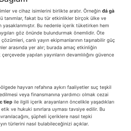
mler ve cihaz isimlerini birlikte aratır. Örneğin
đá gà
ünü tanımlar, fakat bu tür etkinlikler birçok ülke ve
 yasaklanmıştır. Bu nedenle içerik tüketirken hem
ygıları göz önünde bulundurmak önemlidir. Öte
çözümleri, canlı yayın ekipmanlarının taşınabilir güç
ünler arasında yer alır; burada amaç etkinliğin
k çerçevede yapılan yayınların devamlılığını güvence
ölgede hayvan refahına aykırı faaliyetler suç teşkil
ze edilmesi veya finansmanına yardımcı olmak cezai
c tiep
ile ilgili içerik arayanların öncelikle yaşadıkları
etik ve hukuki sınırlara uyması tavsiye edilir. Bu
vranılacağını, şüpheli içeriklere nasıl tepki
ın türlerini nasıl bulabileceğinizi açıklar.