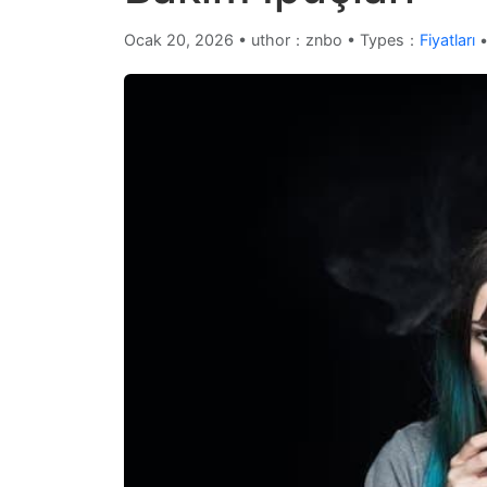
Ocak 20, 2026
•
uthor：znbo • Types：
Fiyatları