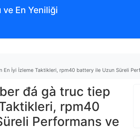
 ve En Yeniliği
 En İyi İzleme Taktikleri, rpm40 battery ile Uzun Süreli Pe
er đá gà truc tiep
 Taktikleri, rpm40
Süreli Performans ve