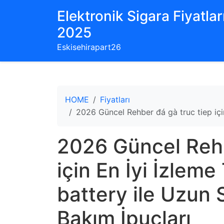
Elektronik Sigara Fiyatları
2025
Eskisehirapart26
HOME
Fiyatları
2026 Güncel Rehber đá gà truc tiep için
2026 Güncel Rehb
için En İyi İzleme
battery ile Uzun 
Bakım İpuçları