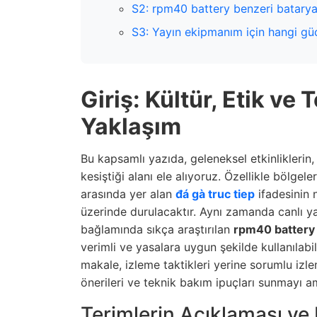
S2: rpm40 battery benzeri bataryal
S3: Yayın ekipmanım için hangi güç 
Giriş: Kültür, Etik ve
Yaklaşım
Bu kapsamlı yazıda, geleneksel etkinliklerin,
kesiştiği alanı ele alıyoruz. Özellikle bölgel
arasında yer alan
đá gà truc tiep
ifadesinin n
üzerinde durulacaktır. Aynı zamanda canlı ya
bağlamında sıkça araştırılan
rpm40 battery
verimli ve yasalara uygun şekilde kullanılabil
makale, izleme taktikleri yerine sorumlu izlem
önerileri ve teknik bakım ipuçları sunmayı a
Terimlerin Açıklaması ve