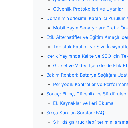
Güvenlik Protokolleri ve Uyarılar
Donanım Yerleşimi, Kabin İçi Kurulum
Mobil Yayın Senaryoları: Pratik Öne
Etik Alternatifler ve Eğitim Amaçlı İçer
Topluluk Katılımı ve Sivil İnisiyatifl
İçerik Yayınında Kalite ve SEO İçin Tek
Görsel ve Video İçeriklerde Etik E
Bakım Rehberi: Batarya Sağlığını Uzat
Periyodik Kontroller ve Performans
Sonuç: Bilinç, Güvenlik ve Sürdürülebil
Ek Kaynaklar ve İleri Okuma
Sıkça Sorulan Sorular (FAQ)
S1: “đá gà truc tiep” terimini aram