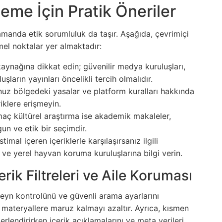
eme İçin Pratik Öneriler
amanda etik sorumluluk da taşır. Aşağıda, çevrimiçi
mel noktalar yer almaktadır:
aynağına dikkat edin; güvenilir medya kuruluşları,
şların yayınları öncelikli tercih olmalıdır.
z bölgedeki yasalar ve platform kuralları hakkında
riklere erişmeyin.
ç kültürel araştırma ise akademik makaleler,
un ve etik bir seçimdir.
imal içeren içeriklerle karşılaşırsanız ilgili
 ve yerel hayvan koruma kuruluşlarına bilgi verin.
erik Filtreleri ve Aile Koruması
eveyn kontrolünü ve güvenli arama ayarlarını
 materyallere maruz kalmayı azaltır. Ayrıca, kısmen
ğerlendirirken içerik açıklamalarını ve meta verileri