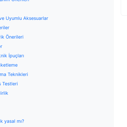
 ve Uyumlu Aksesuarlar
riler
ik Önerileri
er
nik İpuçları
tiketleme
ma Teknikleri
 Testleri
irlik
ak yasal mı?