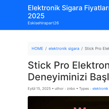
Elektronik Sigara Fiyatları
2025
Eskisehirapart26
HOME
elektronik sigara
Stick Pro Ele
Stick Pro Elektron
Deneyiminizi Başl
Eylül 15, 2025
•
uthor：znbo • Types：
elektronik