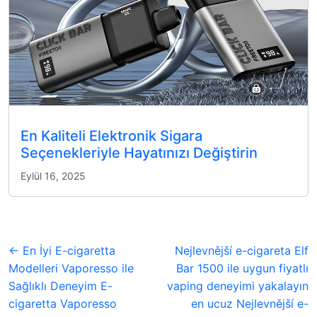
En Kaliteli Elektronik Sigara
Seçenekleriyle Hayatınızı Değiştirin
Eylül 16, 2025
← En İyi E-cigaretta
Nejlevnější e-cigareta Elf
Modelleri Vaporesso ile
Bar 1500 ile uygun fiyatlı
Sağlıklı Deneyim E-
vaping deneyimi yakalayın
cigaretta Vaporesso
en ucuz Nejlevnější e-