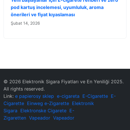
Yeni başlayanlar için E-cigarete rehberi ve zero
pod kartuş incelemesi, uyumluluk, aroma
önerileri ve fiyat kıyaslaması
Şubat 14, 2026
© 2026 Elektronik Sigara Fiyatları ve En Yeniliği 2025.
All rights reserved.
Link:
e papierosy sklep
e-cigareta
E-Cigarette
E-
Cigarette
Einweg e-Zigarette
Elektronik
Sigara
Elektronske Cigarete
E-
Zigaretten
Vapeador
Vapeador