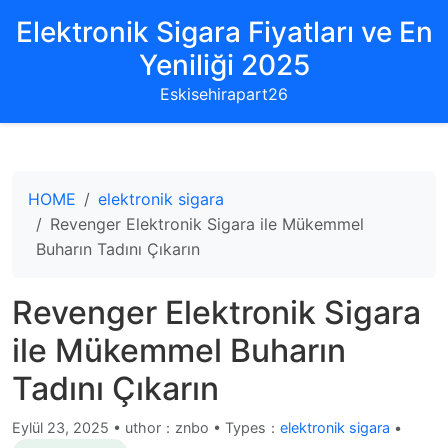
Elektronik Sigara Fiyatları ve En
Yeniliği 2025
Eskisehirapart26
HOME
elektronik sigara
Revenger Elektronik Sigara ile Mükemmel
Buharın Tadını Çıkarın
Revenger Elektronik Sigara
ile Mükemmel Buharın
Tadını Çıkarın
Eylül 23, 2025
•
uthor：znbo • Types：
elektronik sigara
•