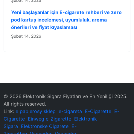
Şubat 14, 2026
Yeni başlayanlar için E-cigarete rehberi ve zero
pod kartuş incelemesi, uyumluluk, aroma
önerileri ve fiyat kıyaslaması
Şubat 14, 2026
© 2026 Elektronik Sigara Fiyatları ve En Yeniliği 2025.
All rights reserved.
Link:
e papierosy sklep
e-cigareta
E-Cigarette
E-
Cigarette
Einweg e-Zigarette
Elektronik
Sigara
Elektronske Cigarete
E-
Zigaretten
Vapeador
Vapeador