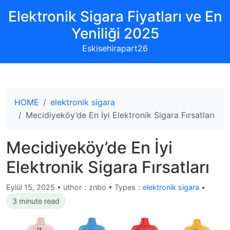
Elektronik Sigara Fiyatları ve En
Yeniliği 2025
Eskisehirapart26
HOME
elektronik sigara
Mecidiyeköy’de En İyi Elektronik Sigara Fırsatları
Mecidiyeköy’de En İyi
Elektronik Sigara Fırsatları
Eylül 15, 2025
•
uthor：znbo • Types：
elektronik sigara
•
3 minute read