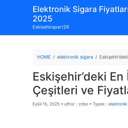
Elektronik Sigara Fiyatları
2025
Eskisehirapart26
HOME
elektronik sigara
Eskişehir’deki
Eskişehir’deki En 
Çeşitleri ve Fiyatl
Eylül 15, 2025
•
uthor：znbo • Types：
elektronik