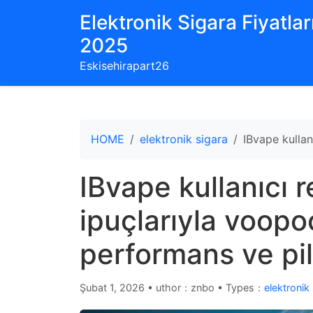
Elektronik Sigara Fiyatları
2025
Eskisehirapart26
HOME
elektronik sigara
IBvape kullan
IBvape kullanıcı 
ipuçlarıyla voopo
performans ve pil
Şubat 1, 2026
•
uthor：znbo • Types：
elektronik