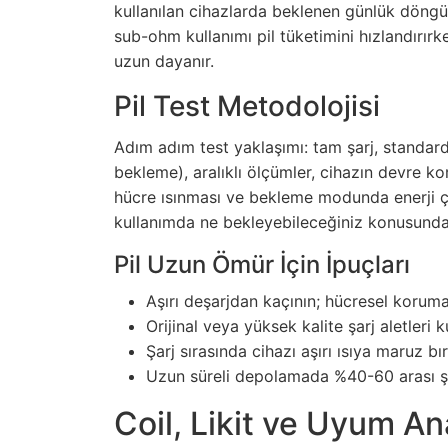
kullanılan cihazlarda beklenen günlük döngü 
sub-ohm kullanımı pil tüketimini hızlandırı
uzun dayanır.
Pil Test Metodolojisi
Adım adım test yaklaşımı: tam şarj, standar
bekleme), aralıklı ölçümler, cihazın devre ko
hücre ısınması ve bekleme modunda enerji çek
kullanımda ne bekleyebileceğiniz konusunda ne
Pil Uzun Ömür İçin İpuçları
Aşırı deşarjdan kaçının; hücresel koruma
Orijinal veya yüksek kalite şarj aletleri k
Şarj sırasında cihazı aşırı ısıya maruz b
Uzun süreli depolamada %40-60 arası şa
Coil, Likit ve Uyum Ana