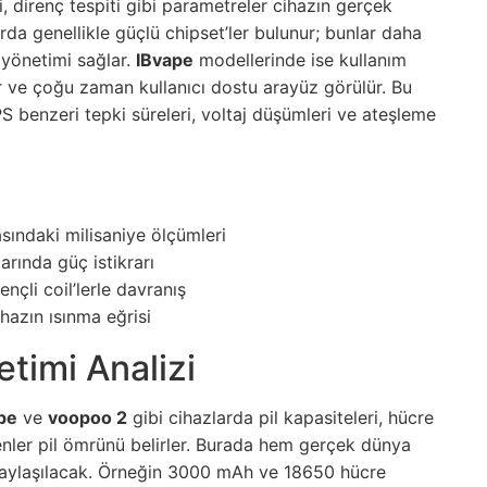
, direnç tespiti gibi parametreler cihazın gerçek
rda genellikle güçlü chipset’ler bulunur; bunlar daha
 yönetimi sağlar.
IBvape
modellerinde ise kullanım
ar ve çoğu zaman kullanıcı dostu arayüz görülür. Bu
 benzeri tepki süreleri, voltaj düşümleri ve ateşleme
sındaki milisaniye ölçümleri
arında güç istikrarı
çli coil’lerle davranış
hazın ısınma eğrisi
etimi Analizi
pe
ve
voopoo 2
gibi cihazlarda pil kapasiteleri, hücre
kenler pil ömrünü belirler. Burada hem gerçek dünya
paylaşılacak. Örneğin 3000 mAh ve 18650 hücre