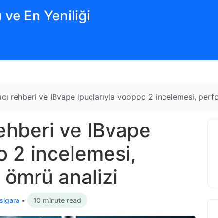
 ve En Yeniliği
ıcı rehberi ve IBvape ipuçlarıyla voopoo 2 incelemesi, perf
rehberi ve IBvape
o 2 incelemesi,
 ömrü analizi
 sigara
•
10 minute read