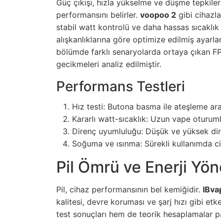
Güç çıkışı, hızla yükselme ve düşme tepkileri
performansını belirler.
voopoo 2
gibi cihazla
stabil watt kontrolü ve daha hassas sıcaklık
alışkanlıklarına göre optimize edilmiş ayarl
bölümde farklı senaryolarda ortaya çıkan FPS
gecikmeleri analiz edilmiştir.
Performans Testleri
Hız testi: Butona basma ile ateşleme ara
Kararlı watt-sıcaklık: Uzun vape oturuml
Direnç uyumluluğu: Düşük ve yüksek diren
Soğuma ve ısınma: Sürekli kullanımda ci
Pil Ömrü ve Enerji Yön
Pil, cihaz performansının bel kemiğidir.
IBva
kalitesi, devre koruması ve şarj hızı gibi et
test sonuçları hem de teorik hesaplamalar 