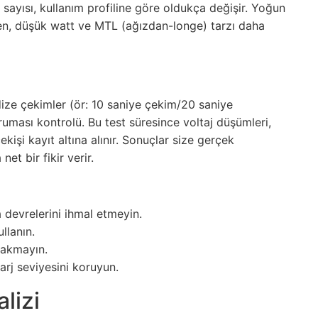
sayısı, kullanım profiline göre oldukça değişir. Yoğun
rken, düşük watt ve MTL (ağızdan-longe) tarzı daha
dize çekimler (ör: 10 saniye çekim/20 saniye
ruması kontrolü. Bu test süresince voltaj düşümleri,
işi kayıt altına alınır. Sonuçlar size gerçek
t bir fikir verir.
 devrelerini ihmal etmeyin.
ullanın.
ırakmayın.
rj seviyesini koruyun.
lizi