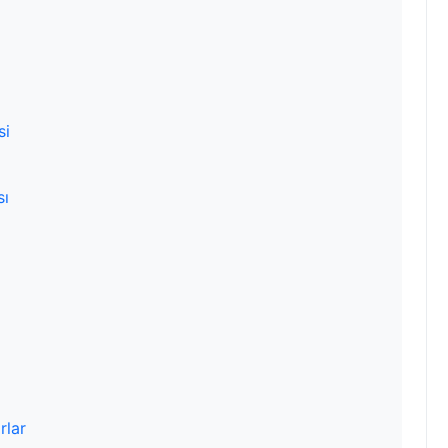
si
sı
rlar