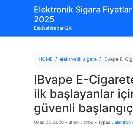
Elektronik Sigara Fiyatları
2025
Eskisehirapart26
HOME
elektronik sigara
IBvape E-Ciga
IBvape E-Cigarete
ilk başlayanlar iç
güvenli başlangıç
Ocak 23, 2026
•
uthor：znbo • Types：
elektroni