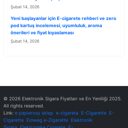
Şubat 14, 2026
Yeni başlayanlar için E-cigarete rehberi ve zero
pod kartuş incelemesi, uyumluluk, aroma
önerileri ve fiyat kıyaslaması
Şubat 14, 2026
© 2026 Elektronik Sigara Fiyatları ve En Yeniliği 2025.
All rights reserved.
Link:
e papierosy sklep
e-cigareta
E-Cigarette
E-
Cigarette
Einweg e-Zigarette
Elektronik
Sigara
Elektronske Cigarete
E-