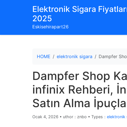
Elektronik Sigara Fiyatları
2025
Eskisehirapart26
HOME
elektronik sigara
Dampfer Shop
Dampfer Shop Ka
infinix Rehberi, 
Satın Alma İpuçla
Ocak 4, 2026
•
uthor：znbo • Types：
elektronik