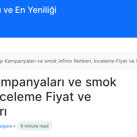
 ve En Yeniliği
 Kampanyaları ve smok infinix Rehberi, İnceleme Fiyat ve S
mpanyaları ve smok
İnceleme Fiyat ve
rı
 sigara
•
9 minute read