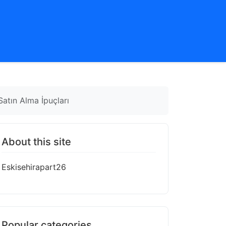
atın Alma İpuçları
About this site
Eskisehirapart26
Popular categories