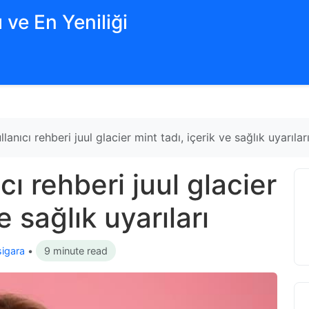
 ve En Yeniliği
lanıcı rehberi juul glacier mint tadı, içerik ve sağlık uyarılar
cı rehberi juul glacier
e sağlık uyarıları
sigara
•
9 minute read