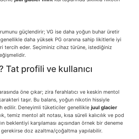
urumunu güçlendirir; VG ise daha yoğun buhar üretir
genellikle daha yüksek PG oranına sahip likitlerle iyi
i tercih eder. Seçiminiz cihaz türüne, istediğiniz
ğişmelidir.
 Tat profili ve kullanıcı
rasında öne çıkar; zira ferahlatıcı ve keskin mentol
e karakteri taşır. Bu balans, yoğun nikotin hissiyle
h edilir. Deneyimli tüketiciler genellikle
juul glacier
lık, temiz mentol alt notası, kısa süreli kalıcılık ve pod
tadın beklentiyi karşılaması açısından örnek bir deneme
p gerekirse doz azaltma/çoğaltma yapılabilir.