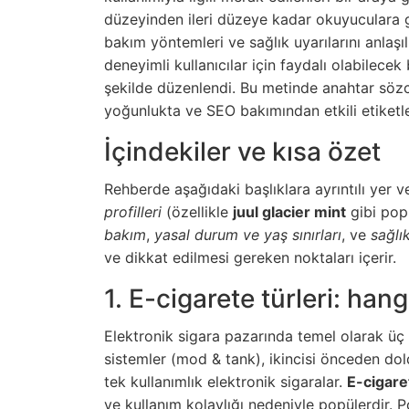
düzeyinden ileri düzeye kadar okuyuculara güv
bakım yöntemleri ve sağlık uyarılarını anlaş
deneyimli kullanıcılar için faydalı olabilecek 
şekilde düzenlendi. Bu metinde anahtar söz
yoğunlukta ve SEO bakımından etkili etiketle
İçindekiler ve kısa özet
Rehberde aşağıdaki başlıklara ayrıntılı yer v
profilleri
(özellikle
juul glacier mint
gibi pop
bakım
,
yasal durum ve yaş sınırları
, ve
sağlık
ve dikkat edilmesi gereken noktaları içerir.
1. E-cigarete türleri: han
Elektronik sigara pazarında temel olarak üç a
sistemler (mod & tank), ikincisi önceden do
tek kullanımlık elektronik sigaralar.
E-cigare
ve kullanım kolaylığı nedeniyle popülerdir. Po