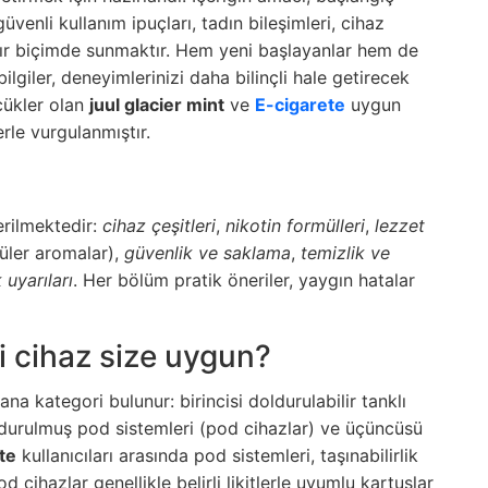
enli kullanım ipuçları, tadın bileşimleri, cihaz
ılır biçimde sunmaktır. Hem yeni başlayanlar hem de
bilgiler, deneyimlerinizi daha bilinçli hale getirecek
cükler olan
juul glacier mint
ve
E-cigarete
uygun
rle vurgulanmıştır.
erilmektedir:
cihaz çeşitleri
,
nikotin formülleri
,
lezzet
üler aromalar),
güvenlik ve saklama
,
temizlik ve
 uyarıları
. Her bölüm pratik öneriler, yaygın hatalar
gi cihaz size uygun?
na kategori bulunur: birincisi doldurulabilir tanklı
ldurulmuş pod sistemleri (pod cihazlar) ve üçüncüsü
te
kullanıcıları arasında pod sistemleri, taşınabilirlik
d cihazlar genellikle belirli likitlerle uyumlu kartuşlar