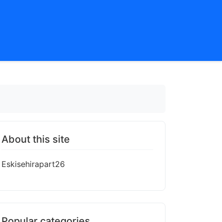
ı
About this site
Eskisehirapart26
Popular categories