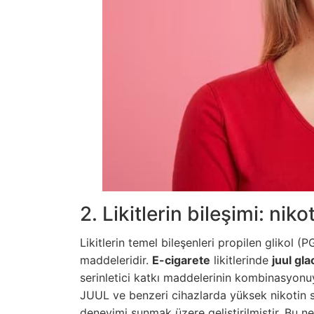
2. Likitlerin bileşimi: n
Likitlerin temel bileşenleri propilen glikol (P
maddeleridir.
E-cigarete
likitlerinde
juul gla
serinletici katkı maddelerinin kombinasyonuyla
JUUL ve benzeri cihazlarda yüksek nikotin 
deneyimi sunmak üzere geliştirilmiştir. Bu 