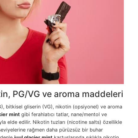
ikotin, PG/VG ve aroma maddeleri
G), bitkisel gliserin (VG), nikotin (opsiyonel) ve aroma
cier mint
gibi ferahlatıcı tatlar, nane/mentol ve
 elde edilir. Nikotin tuzları (nicotine salts) özellikle
seviyelerine rağmen daha pürüzsüz bir buhar
nedenle
juul glacier mint
kartuşlarında sıklıkla nikotin