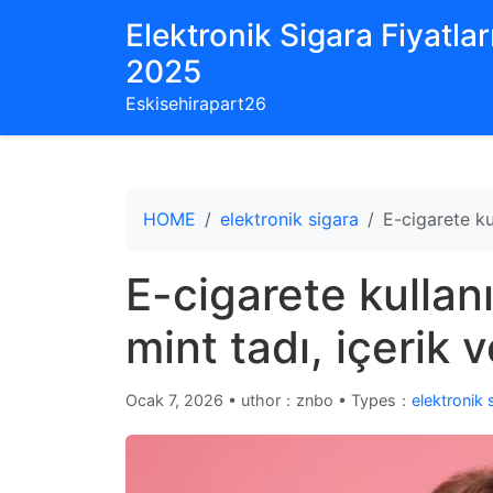
Elektronik Sigara Fiyatları
2025
Eskisehirapart26
HOME
elektronik sigara
E-cigarete kul
E-cigarete kullanı
mint tadı, içerik v
Ocak 7, 2026
•
uthor：znbo • Types：
elektronik 