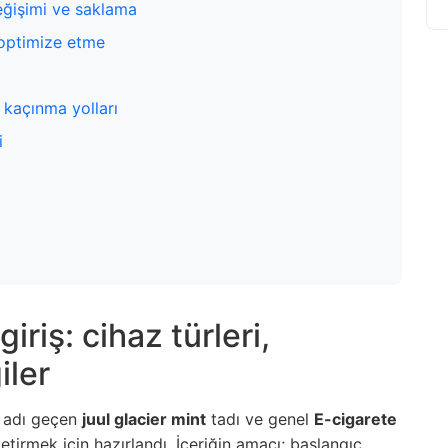
değişimi ve saklama
 optimize etme
 kaçınma yolları
i
iriş: cihaz türleri,
iler
a adı geçen
juul glacier mint
tadı ve genel
E-cigarete
getirmek için hazırlandı. İçeriğin amacı; başlangıç