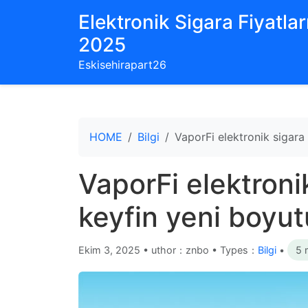
Elektronik Sigara Fiyatları
2025
Eskisehirapart26
HOME
Bilgi
VaporFi elektronik sigara 
VaporFi elektronik
keyfin yeni boyu
Ekim 3, 2025
•
uthor：znbo • Types：
Bilgi
•
5 