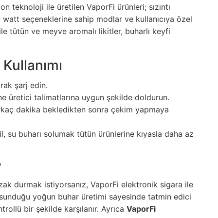
n teknoloji ile üretilen VaporFi ürünleri; sızıntı
klı watt seçeneklerine sahip modlar ve kullanıcıya özel
e tütün ve meyve aromalı likitler, buharlı keyfi
 Kullanımı
rak şarj edin.
ne üretici talimatlarına uygun şekilde doldurun.
 birkaç dakika bekledikten sonra çekim yapmaya
l, su buharı solumak tütün ürünlerine kıyasla daha az
?
uzak durmak istiyorsanız, VaporFi elektronik sigara ile
n sunduğu yoğun buhar üretimi sayesinde tatmin edici
ntrollü bir şekilde karşılanır. Ayrıca
VaporFi