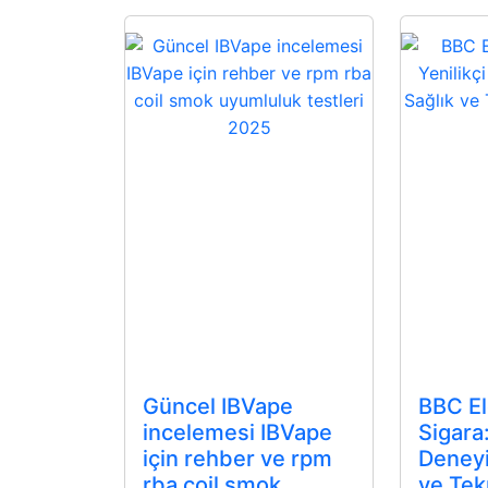
Güncel IBVape
BBC El
incelemesi IBVape
Sigara:
için rehber ve rpm
Deneyi
rba coil smok
ve Tek