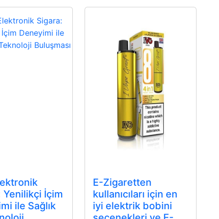
ektronik
E-Zigaretten
 Yenilikçi İçim
kullanıcıları için en
mi ile Sağlık
iyi elektrik bobini
noloji
seçenekleri ve E-