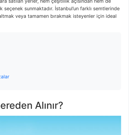
ara satılan yerler, hem çeşitlilik açısından hem de
ok seçenek sunmaktadır. İstanbul’un farklı semtlerinde
zaltmak veya tamamen bırakmak isteyenler için ideal
alar
ereden Alınır?