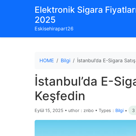
Elektronik Sigara Fiyatları
2025
Eskisehirapart26
HOME
Bilgi
İstanbul’da E-Sigara Satış
İstanbul’da E-Sig
Keşfedin
Eylül 15, 2025
•
uthor：znbo • Types：
Bilgi
•
3