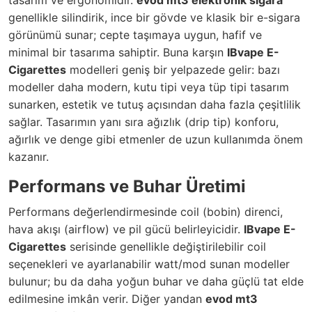
tasarım ve ergonomidir.
evod mt3 elektronik sigara
genellikle silindirik, ince bir gövde ve klasik bir e-sigara
görünümü sunar; cepte taşımaya uygun, hafif ve
minimal bir tasarıma sahiptir. Buna karşın
IBvape E-
Cigarettes
modelleri geniş bir yelpazede gelir: bazı
modeller daha modern, kutu tipi veya tüp tipi tasarım
sunarken, estetik ve tutuş açısından daha fazla çeşitlilik
sağlar. Tasarımın yanı sıra ağızlık (drip tip) konforu,
ağırlık ve denge gibi etmenler de uzun kullanımda önem
kazanır.
Performans ve Buhar Üretimi
Performans değerlendirmesinde coil (bobin) direnci,
hava akışı (airflow) ve pil gücü belirleyicidir.
IBvape E-
Cigarettes
serisinde genellikle değiştirilebilir coil
seçenekleri ve ayarlanabilir watt/mod sunan modeller
bulunur; bu da daha yoğun buhar ve daha güçlü tat elde
edilmesine imkân verir. Diğer yandan
evod mt3