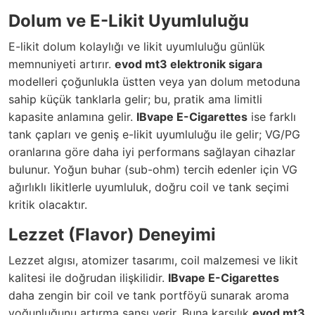
Dolum ve E-Likit Uyumluluğu
E-likit dolum kolaylığı ve likit uyumluluğu günlük
memnuniyeti artırır.
evod mt3 elektronik sigara
modelleri çoğunlukla üstten veya yan dolum metoduna
sahip küçük tanklarla gelir; bu, pratik ama limitli
kapasite anlamına gelir.
IBvape E-Cigarettes
ise farklı
tank çapları ve geniş e-likit uyumluluğu ile gelir; VG/PG
oranlarına göre daha iyi performans sağlayan cihazlar
bulunur. Yoğun buhar (sub-ohm) tercih edenler için VG
ağırlıklı likitlerle uyumluluk, doğru coil ve tank seçimi
kritik olacaktır.
Lezzet (Flavor) Deneyimi
Lezzet algısı, atomizer tasarımı, coil malzemesi ve likit
kalitesi ile doğrudan ilişkilidir.
IBvape E-Cigarettes
daha zengin bir coil ve tank portföyü sunarak aroma
yoğunluğunu artırma şansı verir. Buna karşılık
evod mt3