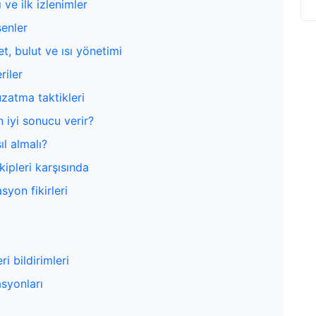
ve ilk izlenimler
şenler
, bulut ve ısı yönetimi
riler
zatma taktikleri
 iyi sonucu verir?
l almalı?
ipleri karşısında
syon fikirleri
i bildirimleri
asyonları