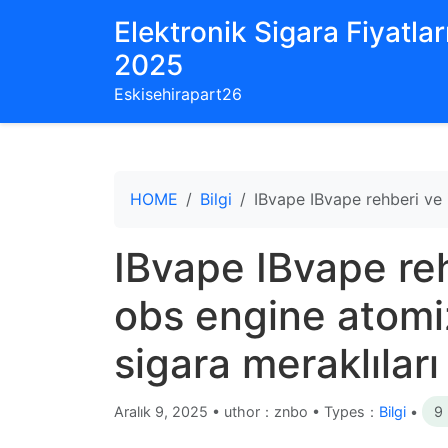
Elektronik Sigara Fiyatları
2025
Eskisehirapart26
HOME
Bilgi
IBvape IBvape rehberi ve 
IBvape IBvape re
obs engine atomi
sigara meraklıları 
Aralık 9, 2025
•
uthor：znbo • Types：
Bilgi
•
9