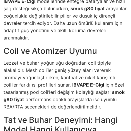
IBVAPE E-Cigi
modellerinde entegre bataryalar ve hızlı
şarj desteği sıkça bulunurken,
smok g80 fiyat
arayanlar
çoğunlukla değiştirilebilir piller ve düşük iç dirençli
devreler tercih ediyor. Daha uzun ömürlü kullanım için
adaptif güç yönetimi ve akıllı koruma devreleri
aranmalıdır.
Coil ve Atomizer Uyumu
Lezzet ve buhar yoğunluğu doğrudan coil tipiyle
alakalıdır. Mesh coil’ler geniş yüzey alanı vererek
aromayı yoğunlaştırırken, kanthal ve nikel karışımlı
coil’ler farklı ısı profilleri sunar.
IBVAPE E-Cigi
için özel
tasarlanmış pod coil’leri değişim kolaylığı sağlar;
smok
g80 fiyat
performans odaklı arayışlarda ise uyumlu
RBA/RTA seçenekleri de değerlendirilmelidir.
Tat ve Buhar Deneyimi: Hangi
Model Hangi Kullanıcıya