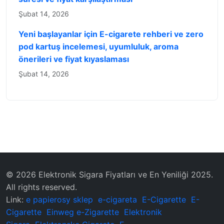
Şubat 14, 2026
Yeni başlayanlar için E-cigarete rehberi ve zero
pod kartuş incelemesi, uyumluluk, aroma
önerileri ve fiyat kıyaslaması
Şubat 14, 2026
© 2026 Elektronik Sigara Fiyatları ve En Yeniliği 2025.
All rights reserved.
Link:
e papierosy sklep
e-cigareta
E-Cigarette
E-
Cigarette
Einweg e-Zigarette
Elektronik