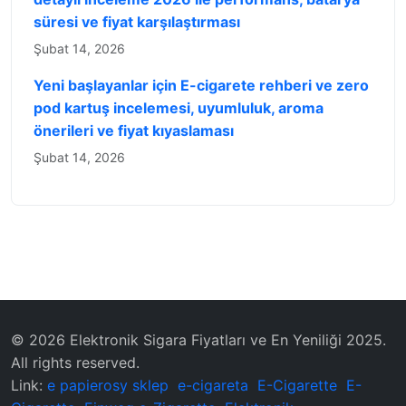
süresi ve fiyat karşılaştırması
Şubat 14, 2026
Yeni başlayanlar için E-cigarete rehberi ve zero
pod kartuş incelemesi, uyumluluk, aroma
önerileri ve fiyat kıyaslaması
Şubat 14, 2026
© 2026 Elektronik Sigara Fiyatları ve En Yeniliği 2025.
All rights reserved.
Link:
e papierosy sklep
e-cigareta
E-Cigarette
E-