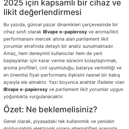
2025 için kapsamlı bir cihaz ve
likit değerlendirmesi
Bu yazıda, güncel pazar dinamikleri çerçevesinde bir
cihaz sınıfı olarak
IBvape e-papierosy
ve aroma/likit
performansını mercek altına alan
parliament likit
yorumlar
etrafında detaylı bir analiz sunulmaktadır.
Amaç, hem deneyimli kullanıcılar hem de yeni
başlayanlar için karar verme sürecini kolaylaştırmak,
aroma profilleri, coil uyumluluğu, batarya verimliliği ve
en önemlisi fiyat-performans ilişkisini nesnel bir bakış
açısıyla ele almaktır. Yazı boyunca anahtar ifadeler olan
IBvape e-papierosy
ve
parliament likit yorumlar
uygun
yoğunlukta vurgulanacaktır.
Özet: Ne beklemelisiniz?
Genel olarak, piyasadaki tek kullanımlık ve yeniden
doldurulabilir elektronik sigara alternatifleri arasında