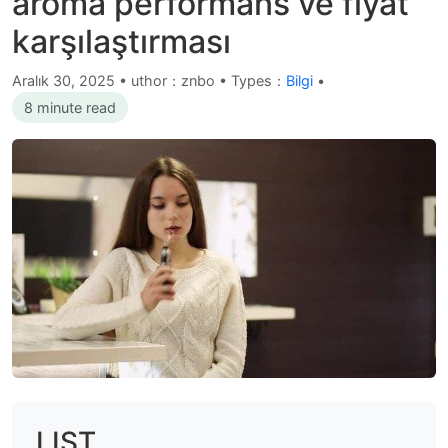
aroma performans ve fiyat
karşılaştırması
Aralık 30, 2025
•
uthor：znbo • Types：
Bilgi
•
8 minute read
LIST