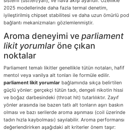
sistemi (üstten/yan), ve hava akışı ayarıdır. Özellikle
2025 modellerinde daha fazla termal denetim,
iyileştirilmiş chipset stabilitesi ve daha uzun ömürlü pod
bağlantı mekanizmaları gözlemlenmiştir.
Aroma deneyimi ve
parliament
likit yorumlar
öne çıkan
noktalar
Parliament temalı likitler genellikle tütün notaları, hafif
mentol veya vanilya alt tonları ile formüle edilir.
parliament likit yorumlar
bağlamında sıkça belirtilen
güçlü yönler: gerçekçi tütün tadı, dengeli nikotin hissi
ve boğaz darbesindeki (throat hit) tutarlılıktır. Zayıf
yönler arasında ise bazen tatlı alt tonların aşırı baskın
olması ve bazı serilerde aroma aşınması (coil üzerinde
tadın hızla kaybolması) sayılabilir. Aroma performansı
değerlendirirken aşağıdaki alt kriterler önem taşır: