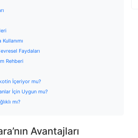
rı
eri
 Kullanımı
evresel Faydaları
ım Rehberi
kotin İçeriyor mu?
yanlar İçin Uygun mu?
lıklı mı?
ra’nın Avantajları