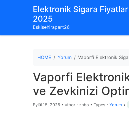
Elektronik Sigara Fiyatları
2025
Eskisehirapart26
HOME
Yorum
Vaporfi Elektronik Sigar
Vaporfi Elektronik
ve Zevkinizi Opti
Eylül 15, 2025
•
uthor：znbo • Types：
Yorum
•