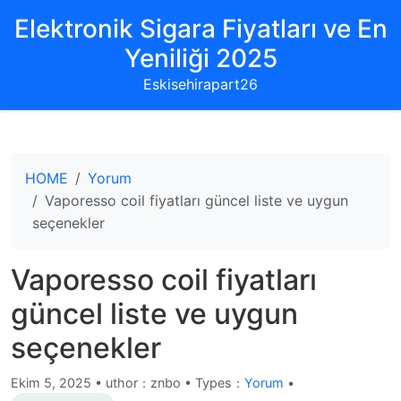
Elektronik Sigara Fiyatları ve En
Yeniliği 2025
Eskisehirapart26
HOME
Yorum
Vaporesso coil fiyatları güncel liste ve uygun
seçenekler
Vaporesso coil fiyatları
güncel liste ve uygun
seçenekler
Ekim 5, 2025
•
uthor：znbo • Types：
Yorum
•