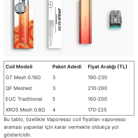
Coil Modeli
Paket Adedi
Fiyat Aralığı (TL)
GT Mesh 0.18Ω
3
190-230
QF Meshed
3
210-260
EUC Traditional
5
160-200
XROS Mesh 0.8Ω
4
170-225
Bu tablo, özellikle Vaporesso coil fiyatları vaporesso
araması yapanlar için karar vermekte oldukça yol
göstericidir.