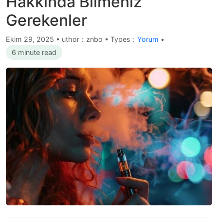
Hakkında Bilmeniz
Gerekenler
Ekim 29, 2025
•
uthor：znbo • Types：
Yorum
•
6 minute read