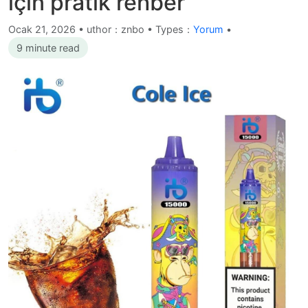
için pratik rehber
Ocak 21, 2026
•
uthor：znbo • Types：
Yorum
•
9 minute read