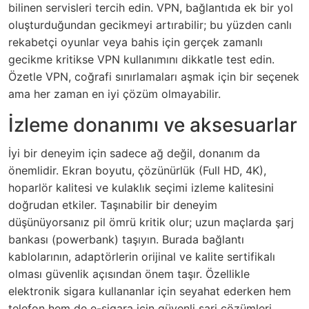
bilinen servisleri tercih edin. VPN, bağlantıda ek bir yol
oluşturduğundan gecikmeyi artırabilir; bu yüzden canlı
rekabetçi oyunlar veya bahis için gerçek zamanlı
gecikme kritikse VPN kullanımını dikkatle test edin.
Özetle VPN, coğrafi sınırlamaları aşmak için bir seçenek
ama her zaman en iyi çözüm olmayabilir.
İzleme donanımı ve aksesuarlar
İyi bir deneyim için sadece ağ değil, donanım da
önemlidir. Ekran boyutu, çözünürlük (Full HD, 4K),
hoparlör kalitesi ve kulaklık seçimi izleme kalitesini
doğrudan etkiler. Taşınabilir bir deneyim
düşünüyorsanız pil ömrü kritik olur; uzun maçlarda şarj
bankası (powerbank) taşıyın. Burada bağlantı
kablolarının, adaptörlerin orijinal ve kalite sertifikalı
olması güvenlik açısından önem taşır. Özellikle
elektronik sigara kullananlar için seyahat ederken hem
telefon hem de e-sigara için güvenli şarj çözümleri