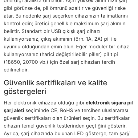
önerdiği aralıkta olmalıdır. Aşırı yüksek akım hızlı şarj
gibi görünse de, pil ömrünü azaltır ve güvenliği riske
atar. Bu nedenle şarj seçerken cihazınızın talimatlarını
kontrol edin; üretici genellikle maksimum şarj akımını
belirtir. Standart bir USB çıkışlı şarj cihazı
kullanıyorsanız, çıkış akımının (örn. 1A, 2A) pil ile
uyumlu olduğundan emin olun. Eğer modüler bir cihaz
kullanıyorsanız (harici değiştirilebilir piller) pil tipi
(18650, 20700 vb.) için özel sarj cihazları tercih
edilmelidir.
Güvenlik sertifikaları ve kalite
göstergeleri
Her elektronik cihazda olduğu gibi
elektronik sigara pil
şarj aleti
seçiminde CE, RoHS ve tercihen uluslararası
güvenlik sertifikaları olan ürünleri seçin. Bu sertifikalar
cihazın temel güvenlik testlerinden geçtiğini gösterir.
Ayrıca, şarj cihazında bulunan LED gösterge, tam şarj/