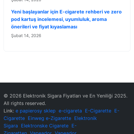
Yeni başlayanlar için E-cigarete rehberi ve zero
pod kartuş incelemesi, uyumluluk, aroma
önerileri ve fiyat kıyaslaması
Şubat 14, 2026
© 2026 Elektronik Sigara Fiyatları ve En Yeniliği 2025.
All rights reserved.
Link:
e papierosy sklep
e-cigareta
E-Cigarette
E-
Cigarette
Einweg e-Zigarette
Elektronik
Sigara
Elektronske Cigarete
E-
Zigaretten
Vapeador
Vapeador