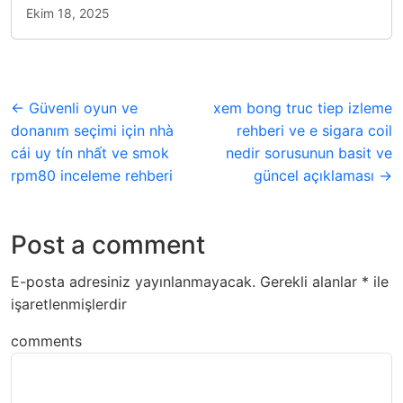
Ekim 18, 2025
← Güvenli oyun ve
xem bong truc tiep izleme
donanım seçimi için nhà
rehberi ve e sigara coil
cái uy tín nhất ve smok
nedir sorusunun basit ve
rpm80 inceleme rehberi
güncel açıklaması →
Post a comment
E-posta adresiniz yayınlanmayacak.
Gerekli alanlar
*
ile
işaretlenmişlerdir
comments