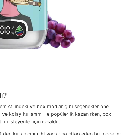
i?
lem stilindeki ve box modlar gibi seçenekler öne
i ve kolay kullanımı ile popülerlik kazanırken, box
i isteyenler için idealdir.
den kullanıcının ihtiyaçlarına hitap eden bu modeller