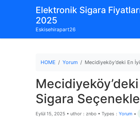
Elektronik Sigara Fiyatları
2025
Eskisehirapart26
HOME
Yorum
Mecidiyeköy’deki En İyi
Mecidiyeköy’deki 
Sigara Seçenekler
Eylül 15, 2025
•
uthor：znbo • Types：
Yorum
•