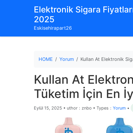
Elektronik Sigara Fiyatları
2025
Eskisehirapart26
HOME
Yorum
Kullan At Elektronik Sig
Kullan At Elektron
Tüketim İçin En İ
Eylül 15, 2025
•
uthor：znbo • Types：
Yorum
•