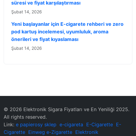
süresi ve fiyat karşılaştırması
Şubat 14, 2026
Yeni başlayanlar için E-cigarete rehberi ve zero
pod kartuş incelemesi, uyumluluk, aroma
önerileri ve fiyat kıyaslaması
Şubat 14, 2026
© 2026 Elektronik Sigara Fiyatları ve En Yeniliği 2025.
All rights reserved.
Link:
e papierosy sklep
e-cigareta
E-Cigarette
E-
Cigarette
Einweg e-Zigarette
Elektronik