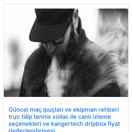
Güncel maç ipuçları ve ekipman rehberi
trực tiếp tennis xoilac ile canlı izleme
seçenekleri ve kangertech dripbox fiyat
değerlendirmesi