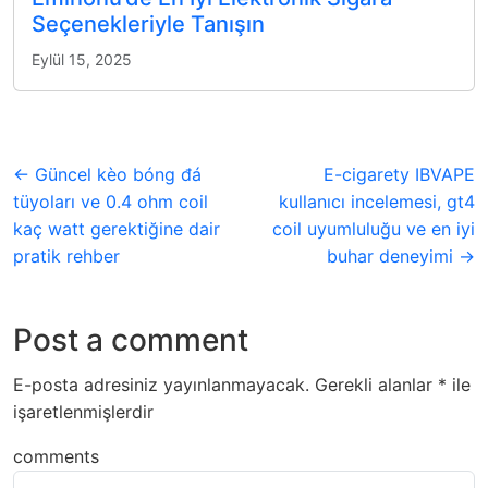
Seçenekleriyle Tanışın
Eylül 15, 2025
← Güncel kèo bóng đá
E-cigarety IBVAPE
tüyoları ve 0.4 ohm coil
kullanıcı incelemesi, gt4
kaç watt gerektiğine dair
coil uyumluluğu ve en iyi
pratik rehber
buhar deneyimi →
Post a comment
E-posta adresiniz yayınlanmayacak.
Gerekli alanlar
*
ile
işaretlenmişlerdir
comments