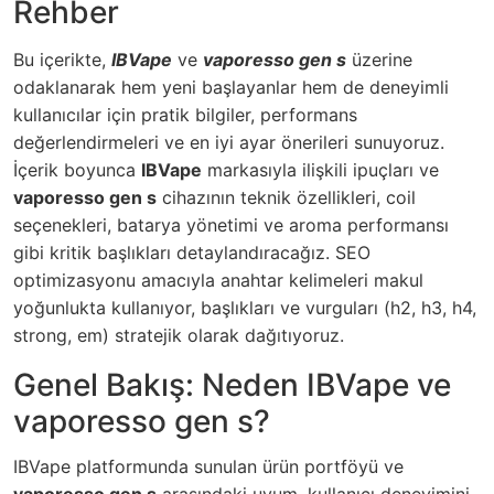
Rehber
Bu içerikte,
IBVape
ve
vaporesso gen s
üzerine
odaklanarak hem yeni başlayanlar hem de deneyimli
kullanıcılar için pratik bilgiler, performans
değerlendirmeleri ve en iyi ayar önerileri sunuyoruz.
İçerik boyunca
IBVape
markasıyla ilişkili ipuçları ve
vaporesso gen s
cihazının teknik özellikleri, coil
seçenekleri, batarya yönetimi ve aroma performansı
gibi kritik başlıkları detaylandıracağız. SEO
optimizasyonu amacıyla anahtar kelimeleri makul
yoğunlukta kullanıyor, başlıkları ve vurguları (h2, h3, h4,
strong, em) stratejik olarak dağıtıyoruz.
Genel Bakış: Neden IBVape ve
vaporesso gen s?
IBVape platformunda sunulan ürün portföyü ve
vaporesso gen s
arasındaki uyum, kullanıcı deneyimini