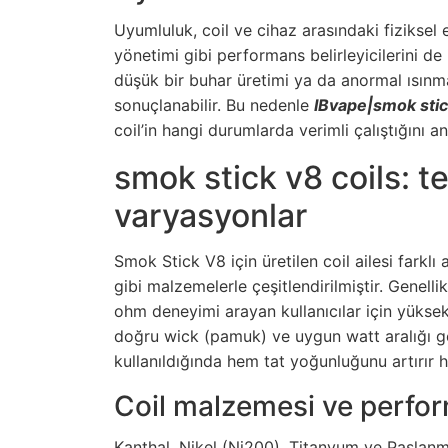
Uyumluluk, coil ve cihaz arasındaki fiziksel 
yönetimi gibi performans belirleyicilerini de
düşük bir buhar üretimi ya da anormal ısınma
sonuçlanabilir. Bu nedenle
IBvape|smok stic
coil’in hangi durumlarda verimli çalıştığını an
smok stick v8 coils: te
varyasyonlar
Smok Stick V8 için üretilen coil ailesi farkl
gibi malzemelerle çeşitlendirilmiştir. Genelli
ohm deneyimi arayan kullanıcılar için yüks
doğru wick (pamuk) ve uygun watt aralığı ge
kullanıldığında hem tat yoğunluğunu artırır 
Coil malzemesi ve perfor
Kanthal, Nikel (Ni200), Titanyum ve Paslanm