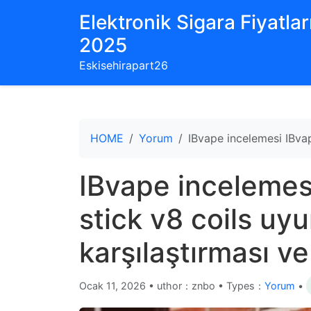
Elektronik Sigara Fiyatları
2025
Eskisehirapart26
HOME
Yorum
IBvape incelemesi IBvap
IBvape incelemes
stick v8 coils u
karşılaştırması ve
Ocak 11, 2026
•
uthor：znbo • Types：
Yorum
•