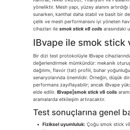
yöneliktir. Mesh yapı, yüzey alanını artırdı
sunarken, kanthal daha stabil ve basit bir d
çelik ve mesh performansını iyi yöneten hav
cihazları ile
smok stick v8 coils
arasındaki u
IBvape ile smok stick 
Bir dizi test protokolüyle IBvape cihazların
değerlendirmek mümkündür: mekanik oturuş (fiz
dağılımı, flavor (tat) profili, buhar yoğunluğu 
senaryolarında önemlidir. Örneğin, düşük direnç
performans zayıflayabilir; ancak IBvape yü
elde edilir.
IBvape|smok stick v8 coils
arama
aramalarda etkileşim artıracaktır.
Test sonuçlarına genel b
Fiziksel uyumluluk:
Çoğu smok stick v8 c