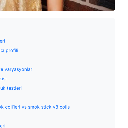
eri
ı profili
 ve varyasyonlar
isi
uk testleri
k coil’leri vs smok stick v8 coils
eri