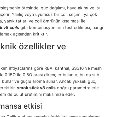
eşleşmenin ötesinde, güç dağılımı, hava akımı ve ısı
 içerir. Yanlış veya uyumsuz bir coil seçimi, ya çok
, yanık tatları ve coil ömrünün kısalması ile
k v8 coils
gibi kombinasyonların test edilmesi, hangi
lamak açısından kritiktir.
knik özellikler ve
ı akım ihtiyaçlarına göre RBA, kanthal, SS316 ve mesh
kle 0.15Ω ile 0.6Ω arası dirençler bulunur; bu da sub-
ek buhar ve güçlü aroma sunar. Ancak yüksek güç,
rektirir.
smok stick v8 coils
doğru parametrelerle
hem de bulut üretimini maksimize eder.
mansa etkisi
az Çelik gibi malzemeler farklı kullanım amaçlarına