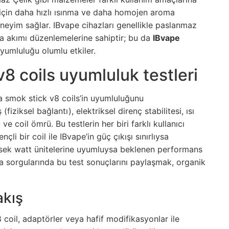
ğı için daha hızlı ısınma ve daha homojen aroma
eneyim sağlar. IBvape cihazları genellikle paslanmaz
a akımı düzenlemelerine sahiptir; bu da
IBvape
yumluluğu olumlu etkiler.
v8 coils uyumluluk testleri
da smok stick v8 coils’in uyumluluğunu
iksel bağlantı), elektriksel direnç stabilitesi, ısı
ve coil ömrü. Bu testlerin her biri farklı kullanıcı
li bir coil ile IBvape’in güç çıkışı sınırlıysa
ksek watt ünitelerine uyumluysa beklenen performans
 sorgularında bu test sonuçlarını paylaşmak, organik
akış
oil, adaptörler veya hafif modifikasyonlar ile