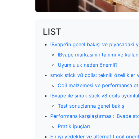
LIST
IBvape’in genel bakışı ve piyasadaki y
IBvape markasının tanımı ve kullanıc
Uyumluluk neden önemli?
smok stick v8 coils: teknik özellikler
Coil malzemesi ve performansa etk
IBvape ile smok stick v8 coils uyumlul
Test sonuçlarına genel bakış
Performans karşılaştırması: IBvape sto
Pratik ipuçları
En iyi yedekler ve alternatif coil öneril