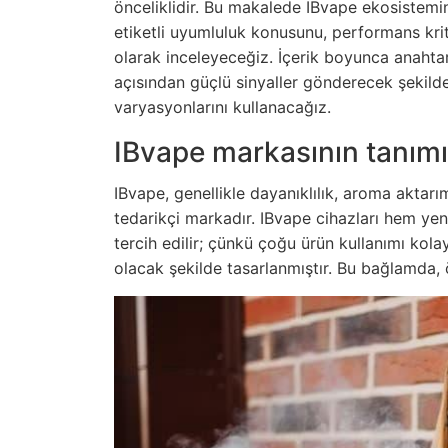
önceliklidir. Bu makalede IBvape ekosistemin
etiketli uyumluluk konusunu, performans kriter
olarak inceleyeceğiz. İçerik boyunca anaht
açısından güçlü sinyaller gönderecek şekil
varyasyonlarını kullanacağız.
IBvape markasının tanımı v
IBvape, genellikle dayanıklılık, aroma aktarı
tedarikçi markadır. IBvape cihazları hem yen
tercih edilir; çünkü çoğu ürün kullanımı kola
olacak şekilde tasarlanmıştır. Bu bağlamda, 