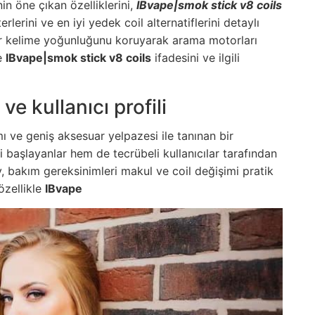
in öne çıkan özelliklerini,
IBvape|smok stick v8 coils
lerini ve en iyi yedek coil alternatiflerini detaylı
ar kelime yoğunluğunu koruyarak arama motorları
de
IBvape|smok stick v8 coils
ifadesini ve ilgili
e kullanıcı profili
mı ve geniş aksesuar yelpazesi ile tanınan bir
i başlayanlar hem de tecrübeli kullanıcılar tarafından
y, bakım gereksinimleri makul ve coil değişimi pratik
özellikle
IBvape