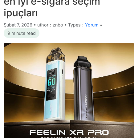
en iyi e-sigara seçim
ipuçları
Şubat 7, 2026
•
uthor：znbo • Types：
Yorum
•
9 minute read