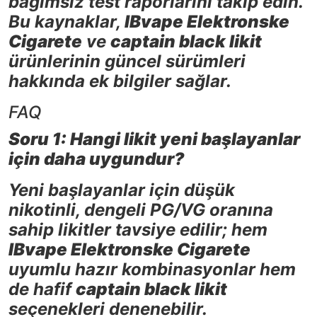
bağımsız test raporlarını takip edin.
Bu kaynaklar,
IBvape Elektronske
Cigarete
ve
captain black likit
ürünlerinin güncel sürümleri
hakkında ek bilgiler sağlar.
FAQ
Soru 1: Hangi likit yeni başlayanlar
için daha uygundur?
Yeni başlayanlar için düşük
nikotinli, dengeli PG/VG oranına
sahip likitler tavsiye edilir; hem
IBvape Elektronske Cigarete
uyumlu hazır kombinasyonlar hem
de hafif
captain black likit
seçenekleri denenebilir.