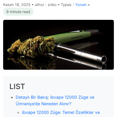
Kasım 18, 2025
•
uthor：znbo • Types：
Yorum
•
9 minute read
LIST
Detaylı Bir Bakış: ibvape 12000 Züge ve
Ümraniye’de Nereden Alınır?
ibvape 12000 Züge: Temel Özellikler ve