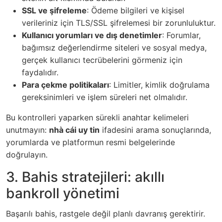
SSL ve şifreleme
: Ödeme bilgileri ve kişisel
verileriniz için TLS/SSL şifrelemesi bir zorunluluktur.
Kullanıcı yorumları ve dış denetimler
: Forumlar,
bağımsız değerlendirme siteleri ve sosyal medya,
gerçek kullanıcı tecrübelerini görmeniz için
faydalıdır.
Para çekme politikaları
: Limitler, kimlik doğrulama
gereksinimleri ve işlem süreleri net olmalıdır.
Bu kontrolleri yaparken sürekli anahtar kelimeleri
unutmayın:
nhà cái uy tin
ifadesini arama sonuçlarında,
yorumlarda ve platformun resmi belgelerinde
doğrulayın.
3. Bahis stratejileri: akıllı
bankroll yönetimi
Başarılı bahis, rastgele değil planlı davranış gerektirir.