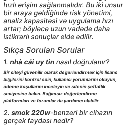
hızlı erişim sağlanmalıdır. Bu iki unsur
bir araya geldiğinde risk yönetimi,
analiz kapasitesi ve uygulama hızı
artar; böylece uzun vadede daha
istikrarlı sonuçlar elde edilir.
Sıkça Sorulan Sorular
1.
nhà cái uy tin
nasıl doğrulanır?
Bir siteyi güvenilir olarak değerlendirmek için lisans
bilgilerini kontrol edin, kullanıcı yorumlarını okuyun,
ödeme koşullarını inceleyin ve sitenin şeffaflık
seviyesine bakın. Bağımsız değerlendirme
platformları ve forumlar da yardımcı olabilir.
2.
smok 220w
-benzeri bir cihazın
gerçek faydası nedir?