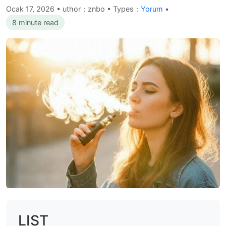
Ocak 17, 2026
•
uthor：znbo • Types：
Yorum
•
8 minute read
LIST