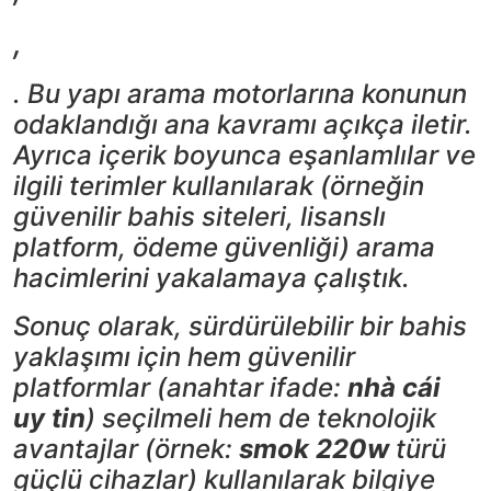
,
. Bu yapı arama motorlarına konunun
odaklandığı ana kavramı açıkça iletir.
Ayrıca içerik boyunca eşanlamlılar ve
ilgili terimler kullanılarak (örneğin
güvenilir bahis siteleri, lisanslı
platform, ödeme güvenliği) arama
hacimlerini yakalamaya çalıştık.
Sonuç olarak, sürdürülebilir bir bahis
yaklaşımı için hem güvenilir
platformlar (anahtar ifade:
nhà cái
uy tin
) seçilmeli hem de teknolojik
avantajlar (örnek:
smok 220w
türü
güçlü cihazlar) kullanılarak bilgiye