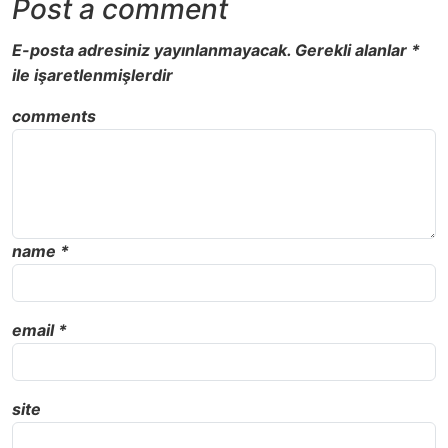
Post a comment
E-posta adresiniz yayınlanmayacak.
Gerekli alanlar
*
ile işaretlenmişlerdir
comments
name
*
email
*
site