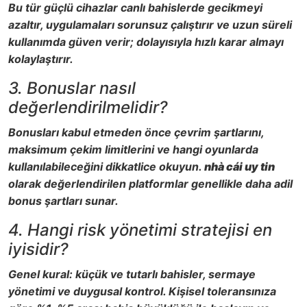
Bu tür güçlü cihazlar canlı bahislerde gecikmeyi
azaltır, uygulamaları sorunsuz çalıştırır ve uzun süreli
kullanımda güven verir; dolayısıyla hızlı karar almayı
kolaylaştırır.
3. Bonuslar nasıl
değerlendirilmelidir?
Bonusları kabul etmeden önce çevrim şartlarını,
maksimum çekim limitlerini ve hangi oyunlarda
kullanılabileceğini dikkatlice okuyun.
nhà cái uy tin
olarak değerlendirilen platformlar genellikle daha adil
bonus şartları sunar.
4. Hangi risk yönetimi stratejisi en
iyisidir?
Genel kural: küçük ve tutarlı bahisler, sermaye
yönetimi ve duygusal kontrol. Kişisel toleransınıza