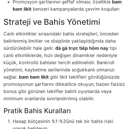
Promosyon şartlarının şeffaf olması; özellikle
bam
bam likit
benzeri kampanyalarda çevrim koşulları
Strateji ve Bahis Yönetimi
Canlı etkinlikler sırasındaki bahis stratejileri, önceden
belirlenmiş limitler ve disiplinle yaklaşıldığında daha
sürdürülebilir hale gelir.
đá gà trực tiếp hôm nay
tipi
canlı etkinliklerde, hızlı değişen dinamikler nedeniyle
küçük, kontrollü bahisler tercih edilmelidir. Bankroll
yönetimi, kaybetme serilerinde soğukkanlı olmanızı
sağlar.
bam bam likit
gibi likit teklifleri gördüğünüzde
promosyonun şartlarını dikkatlice okuyun; bazen faizsiz
bonus gibi görünen teklifler belirli oyunlarda veya
minimum oranlarda sınırlandırılmış olabilir.
Pratik Bahis Kuralları
Hesap bütçesinin %1-%3’ünü tek bir bahis riski
olarak belirleyin.