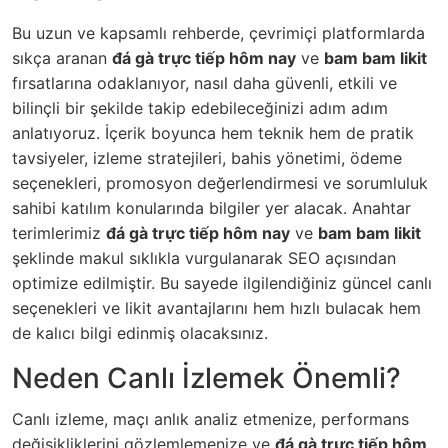
Bu uzun ve kapsamlı rehberde, çevrimiçi platformlarda
sıkça aranan
đá gà trực tiếp hôm nay
ve
bam bam likit
fırsatlarına odaklanıyor, nasıl daha güvenli, etkili ve
bilinçli bir şekilde takip edebileceğinizi adım adım
anlatıyoruz. İçerik boyunca hem teknik hem de pratik
tavsiyeler, izleme stratejileri, bahis yönetimi, ödeme
seçenekleri, promosyon değerlendirmesi ve sorumluluk
sahibi katılım konularında bilgiler yer alacak. Anahtar
terimlerimiz
đá gà trực tiếp hôm nay
ve
bam bam likit
şeklinde makul sıklıkla vurgulanarak SEO açısından
optimize edilmiştir. Bu sayede ilgilendiğiniz güncel canlı
seçenekleri ve likit avantajlarını hem hızlı bulacak hem
de kalıcı bilgi edinmiş olacaksınız.
Neden Canlı İzlemek Önemli?
Canlı izleme, maçı anlık analiz etmenize, performans
değişikliklerini gözlemlemenize ve
đá gà trực tiếp hôm