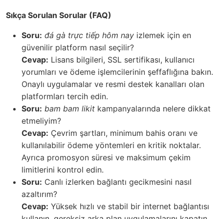
Sıkça Sorulan Sorular (FAQ)
Soru:
đá gà trực tiếp hôm nay
izlemek için en
güvenilir platform nasıl seçilir?
Cevap:
Lisans bilgileri, SSL sertifikası, kullanıcı
yorumları ve ödeme işlemcilerinin şeffaflığına bakın.
Onaylı uygulamalar ve resmi destek kanalları olan
platformları tercih edin.
Soru:
bam bam likit
kampanyalarında nelere dikkat
etmeliyim?
Cevap:
Çevrim şartları, minimum bahis oranı ve
kullanılabilir ödeme yöntemleri en kritik noktalar.
Ayrıca promosyon süresi ve maksimum çekim
limitlerini kontrol edin.
Soru:
Canlı izlerken bağlantı gecikmesini nasıl
azaltırım?
Cevap:
Yüksek hızlı ve stabil bir internet bağlantısı
kullanın, gereksiz arka plan uygulamalarını kapatın,