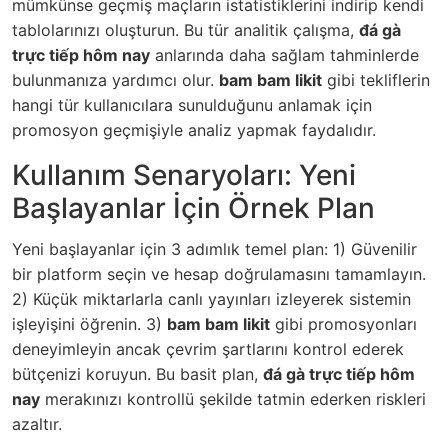
mümkünse geçmiş maçların istatistiklerini indirip kendi
tablolarınızı oluşturun. Bu tür analitik çalışma,
đá gà
trực tiếp hôm nay
anlarında daha sağlam tahminlerde
bulunmanıza yardımcı olur.
bam bam likit
gibi tekliflerin
hangi tür kullanıcılara sunulduğunu anlamak için
promosyon geçmişiyle analiz yapmak faydalıdır.
Kullanım Senaryoları: Yeni
Başlayanlar İçin Örnek Plan
Yeni başlayanlar için 3 adımlık temel plan: 1) Güvenilir
bir platform seçin ve hesap doğrulamasını tamamlayın.
2) Küçük miktarlarla canlı yayınları izleyerek sistemin
işleyişini öğrenin. 3)
bam bam likit
gibi promosyonları
deneyimleyin ancak çevrim şartlarını kontrol ederek
bütçenizi koruyun. Bu basit plan,
đá gà trực tiếp hôm
nay
merakınızı kontrollü şekilde tatmin ederken riskleri
azaltır.