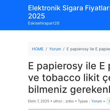
Elektronik Sigara Fiyatları
2025
Eskisehirapart26
HOME
Yorum
E papierosy ile E papie
E papierosy ile E
ve tobacco likit ç
bilmeniz gereken
Ekim 7, 2025
•
uthor：znbo • Types：
Yorum
•