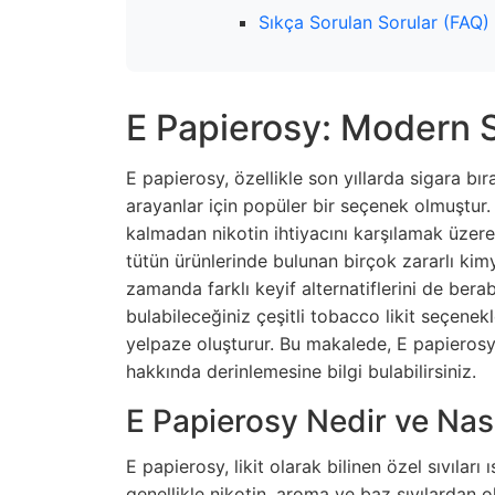
Sıkça Sorulan Sorular (FAQ)
E Papierosy: Modern Si
E papierosy, özellikle son yıllarda sigara bı
arayanlar için popüler bir seçenek olmuştur
kalmadan nikotin ihtiyacını karşılamak üzere
tütün ürünlerinde bulunan birçok zararlı ki
zamanda farklı keyif alternatiflerini de bera
bulabileceğiniz çeşitli
tobacco likit
seçenekle
yelpaze oluşturur. Bu makalede, E papierosy k
hakkında derinlemesine bilgi bulabilirsiniz.
E Papierosy Nedir ve Nası
E papierosy, likit olarak bilinen özel sıvıları 
genellikle nikotin, aroma ve baz sıvılardan o