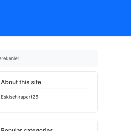
erekenler
About this site
Eskisehirapart26
Popular categories