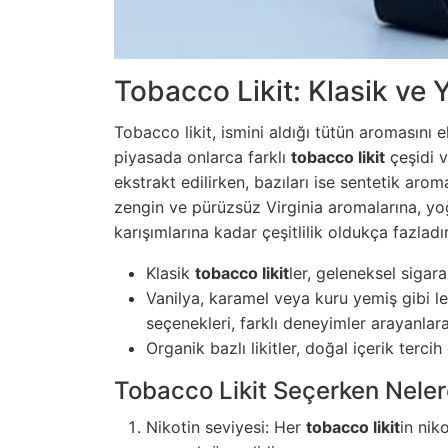
Tobacco Likit: Klasik ve 
Tobacco likit, ismini aldığı tütün aromasını
piyasada onlarca farklı
tobacco likit
çeşidi v
ekstrakt edilirken, bazıları ise sentetik aro
zengin ve pürüzsüz Virginia aromalarına, y
karışımlarına kadar çeşitlilik oldukça fazladır
Klasik
tobacco likit
ler, geleneksel sigara 
Vanilya, karamel veya kuru yemiş gibi l
seçenekleri, farklı deneyimler arayanlara
Organik bazlı likitler, doğal içerik terci
Tobacco Likit Seçerken Neler
Nikotin seviyesi: Her
tobacco likit
in nik