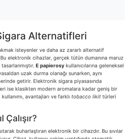
gara Alternatifleri
rakmak isteyenler ve daha az zararlı alternatif
. Bu elektronik cihazlar, gerçek tütün dumanına maruz
 tasarlanmıştır.
E papierosy
kullanıcılarına geleneksel
myasaldan uzak durma olanağı sunarken, aynı
berinde getirir. Elektronik sigara piyasasında
ri ise klasikten modern aromalara kadar geniş bir
ullanımı, avantajları ve farklı
tobacco likit
türleri
l Çalışır?
ısıtarak buharlaştıran elektronik bir cihazdır. Bu sıvılar
luşur. Cihaz, kullanıcı çekim yaptığında otomatik