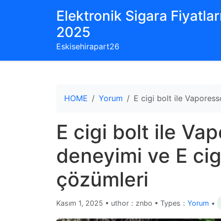
Elektronik Sigara Fiyatları
2025
Eskisehirapart26
HOME
Yorum
E cigi bolt ile Vapores
E cigi bolt ile Va
deneyimi ve E cig
çözümleri
Kasım 1, 2025
•
uthor：znbo • Types：
Yorum
•