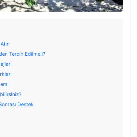
 Atın
den Tercih Edilmeli?
jları
rkları
nemi
ilirsiniz?
Sonrası Destek