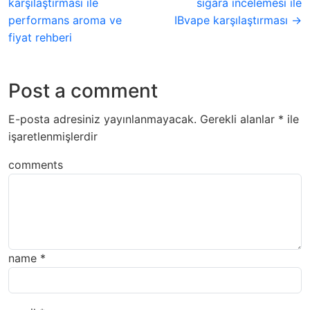
karşılaştırması ile
sigara incelemesi ile
performans aroma ve
IBvape karşılaştırması →
fiyat rehberi
Post a comment
E-posta adresiniz yayınlanmayacak.
Gerekli alanlar
*
ile
işaretlenmişlerdir
comments
name
*