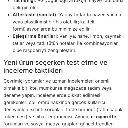
Tat netliği:
PG yoğunluğu arttıkça meyve tadı daha
belirgin olur.
Aftertaste (son tat):
Yapay tatlarda bazen yanma
veya plastikimsi bir his olabilir; kaliteli
formülasyonlarda bu minimize edilir.
Eşleştirme önerileri:
Vanilya, nane, limon, kaymaklı
tatlar veya tatlı tütün notaları ile kombinasyonlar
blue raspberry’i zenginleştirir.
Yeni ürün seçerken test etme ve
inceleme taktikleri
Çevrimiçi yorumlar ve uzman incelemeleri önemli
olmakla birlikte, mümkünse mağazada tadım veya
deneme yapın. İncelemelerde dikkat edilmesi
gerekenler: coil ömrü hakkında gerçek kullanıcı
deneyimleri, sızıntı sorunları, taste burnout (tatın çabuk
tükenmesi) ve cihaz ergonomisi. Ayrıca,
e-cigarette
forumları ve sosyal medya grupları güncel trendleri