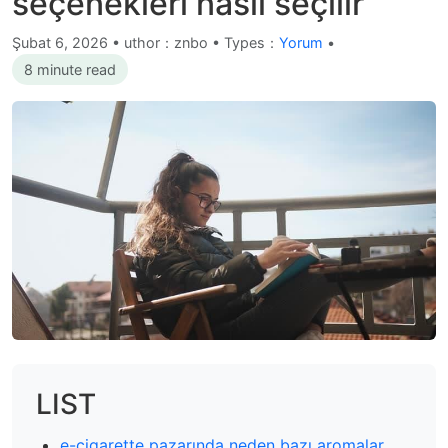
seçenekleri nasıl seçilir
Şubat 6, 2026
•
uthor：znbo • Types：
Yorum
•
8 minute read
LIST
e-cigarette pazarında neden bazı aromalar