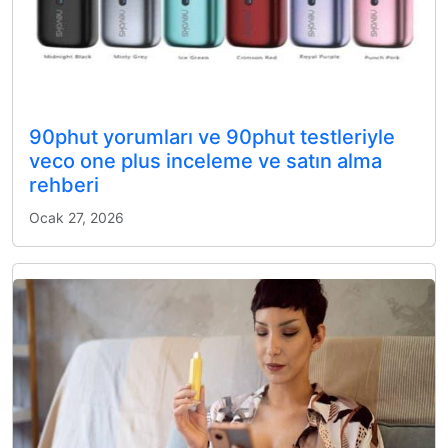
90phut yorumları ve 90phut testleriyle
veco one plus inceleme ve satın alma
rehberi
Ocak 27, 2026