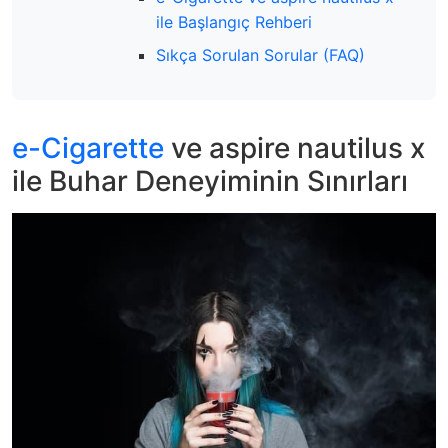
ile Başlangıç Rehberi
Sıkça Sorulan Sorular (FAQ)
e-Cigarette
ve aspire nautilus x
ile Buhar Deneyiminin Sınırları