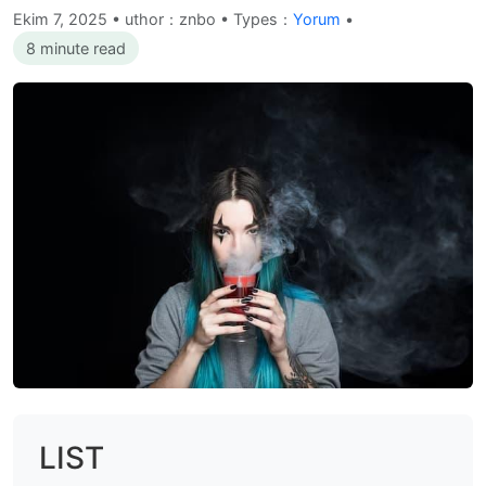
Ekim 7, 2025
•
uthor：znbo • Types：
Yorum
•
8 minute read
LIST