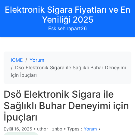
Elektronik Sigara Fiyatları ve En
Yeniliği 2025
Eskisehirapart26
HOME
Yorum
Dsö Elektronik Sigara ile Sağlıklı Buhar Deneyimi
için İpuçları
Dsö Elektronik Sigara ile
Sağlıklı Buhar Deneyimi için
İpuçları
Eylül 16, 2025
•
uthor：znbo • Types：
Yorum
•