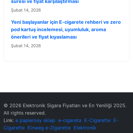
süresi ve fiyat karşılaştırması
Şubat 14, 2026
Yeni başlayanlar için E-cigarete rehberi ve zero
pod kartuş incelemesi, uyumluluk, aroma
önerileri ve fiyat kıyaslaması
Şubat 14, 2026
© 2026 Elektronik Sigara Fiyatları ve En Yeniliği 2025.
All rights reserved.
Link:
e papierosy sklep
e-cigareta
E-Cigarette
E-
Cigarette
Einweg e-Zigarette
Elektronik